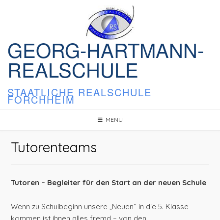
Skip
to
content
GEORG-HARTMANN-
REALSCHULE
STAATLICHE REALSCHULE
FORCHHEIM
MENU
Tutorenteams
Tutoren – Begleiter für den Start an der neuen Schule
Wenn zu Schulbeginn unsere „Neuen“ in die 5. Klasse
kommen ist ihnen alles fremd – von den