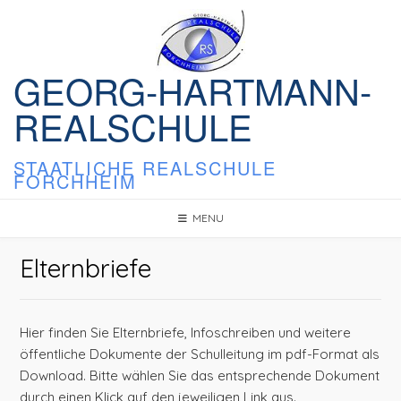
Skip
to
content
GEORG-HARTMANN-
REALSCHULE
STAATLICHE REALSCHULE
FORCHHEIM
MENU
Elternbriefe
Hier finden Sie Elternbriefe, Infoschreiben und weitere
öffentliche Dokumente der Schulleitung im pdf-Format als
Download. Bitte wählen Sie das entsprechende Dokument
durch einen Klick auf den jeweiligen Link aus.