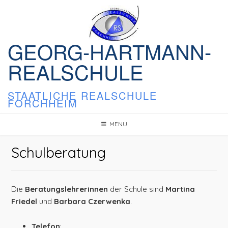
Skip
to
content
GEORG-HARTMANN-
REALSCHULE
STAATLICHE REALSCHULE
FORCHHEIM
MENU
Schulberatung
Die
Beratungslehrerinnen
der Schule sind
Martina
Friedel
und
Barbara Czerwenka
.
Telefon
: